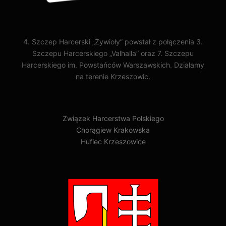
4. Szczep Harcerski „Żywioły” powstał z połączenia 3.
Szczepu Harcerskiego „Valhalla” oraz 7. Szczepu
Harcerskiego im. Powstańców Warszawskich. Działamy
na terenie Krzeszowic.
Związek Harcerstwa Polskiego
Chorągiew Krakowska
Hufiec Krzeszowice