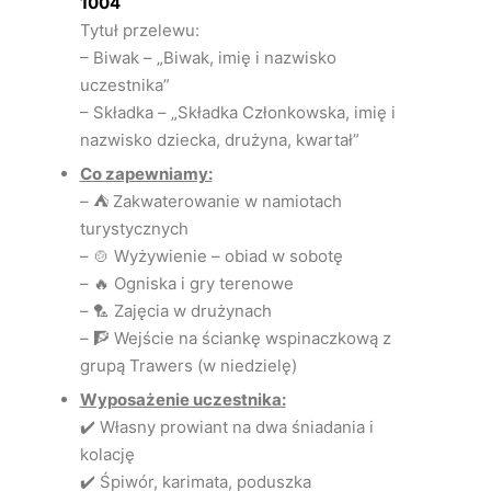
1004
Tytuł przelewu:
– Biwak – „Biwak, imię i nazwisko
uczestnika”
– Składka – „Składka Członkowska, imię i
nazwisko dziecka, drużyna, kwartał”
Co zapewniamy:
– ⛺ Zakwaterowanie w namiotach
turystycznych
– 🍲 Wyżywienie – obiad w sobotę
– 🔥 Ogniska i gry terenowe
– 🏸 Zajęcia w drużynach
– 🧗 Wejście na ściankę wspinaczkową z
grupą Trawers (w niedzielę)
Wyposażenie uczestnika:
✔️ Własny prowiant na dwa śniadania i
kolację
✔️ Śpiwór, karimata, poduszka