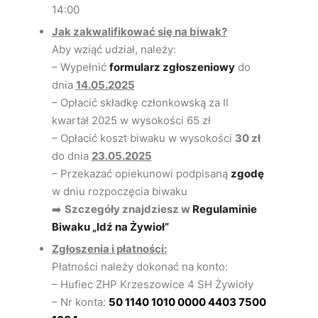
14:00
Jak zakwalifikować się na biwak?
Aby wziąć udział, należy:
– Wypełnić
formularz zgłoszeniowy
do
dnia
14.05.2025
– Opłacić składkę członkowską za II
kwartał 2025 w wysokości 65 zł
– Opłacić koszt biwaku w wysokości
30 zł
do dnia
23.05.2025
– Przekazać opiekunowi podpisaną
zgodę
w dniu rozpoczęcia biwaku
➡️
Szczegóły znajdziesz w
Regulaminie
Biwaku „Idź na Żywioł”
Zgłoszenia i płatności:
Płatności należy dokonać na konto:
– Hufiec ZHP Krzeszowice 4 SH Żywioły
– Nr konta:
50 1140 1010 0000 4403 7500