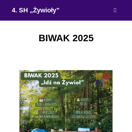
4. SH „Żywioły”
BIWAK 2025