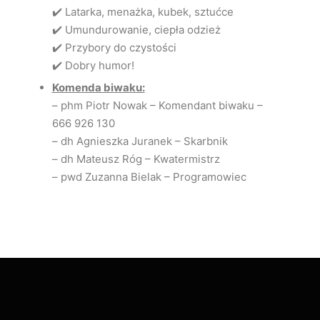
✔️ Latarka, menażka, kubek, sztućce
✔️ Umundurowanie, ciepła odzież
✔️ Przybory do czystości
✔️ Dobry humor!
Komenda biwaku:
– phm Piotr Nowak – Komendant biwaku –
666 926 130
– dh Agnieszka Juranek – Skarbnik
– dh Mateusz Róg – Kwatermistrz
– pwd Zuzanna Bielak – Programowiec